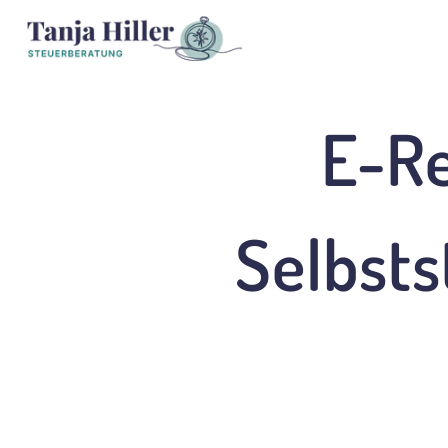
E-Re
Selbsts