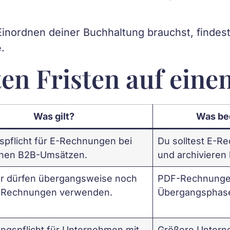
nordnen deiner Buchhaltung brauchst, findest
.
e
en Fristen auf eine
Was gilt?
Was bed
pflicht für E-Rechnungen bei
Du solltest E-
chen B2B-Umsätzen.
und archivieren
er dürfen übergangsweise noch
PDF-Rechnungen
e Rechnungen verwenden.
Übergangsphase
ungspflicht für Unternehmen mit
Größere Untern