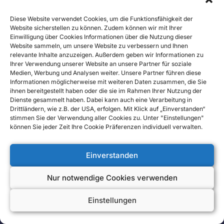
Beratung. Die Tipps in diesem Artikel geben dir
einen Überblick, können aber eine individuelle
Diese Website verwendet Cookies, um die Funktionsfähigkeit der
Website sicherstellen zu können. Zudem können wir mit Ihrer
Beratung nicht ersetzen. Wenn du wissen
Einwilligung über Cookies Informationen über die Nutzung dieser
möchtest, welche Lösung in deiner Situation am
Website sammeln, um unsere Website zu verbessern und Ihnen
relevante Inhalte anzuzeigen. Außerdem geben wir Informationen zu
besten passt, lass dich persönlich beraten.
Ihrer Verwendung unserer Website an unsere Partner für soziale
Medien, Werbung und Analysen weiter. Unsere Partner führen diese
Informationen möglicherweise mit weiteren Daten zusammen, die Sie
ihnen bereitgestellt haben oder die sie im Rahmen Ihrer Nutzung der
Dienste gesammelt haben. Dabei kann auch eine Verarbeitung in
Drittländern, wie z.B. der USA, erfolgen. Mit Klick auf „Einverstanden“
stimmen Sie der Verwendung aller Cookies zu. Unter "Einstellungen"
können Sie jeder Zeit Ihre Cookie Präferenzen individuell verwalten.
Einverstanden
Tanja Hiller Steuerberatung
Nur notwendige Cookies verwenden
Langendellschlag 1
65199 Wiesbaden
Einstellungen