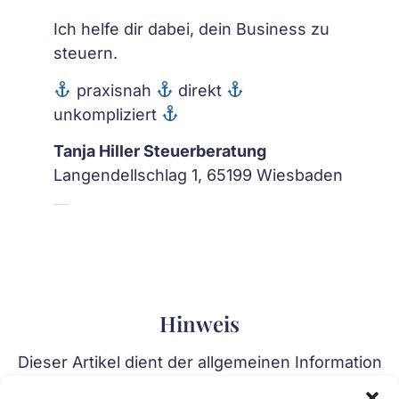
Ich helfe dir dabei, dein Business zu
steuern.
praxisnah
direkt
unkompliziert
Tanja Hiller Steuerberatung
Langendellschlag 1, 65199 Wiesbaden
hallo@hiller-steuerberatung.de
Hinweis
Dieser Artikel dient der allgemeinen Information
und ersetzt keine individuelle steuerliche